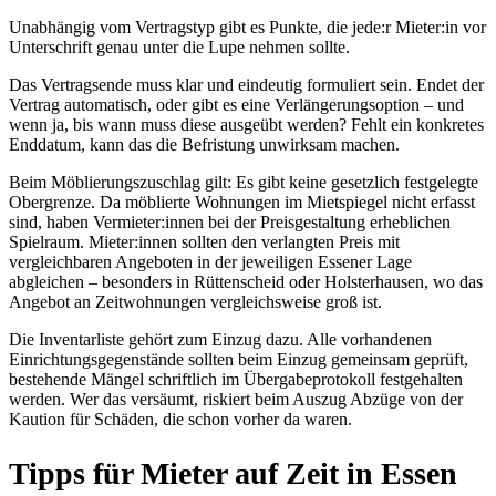
Unabhängig vom Vertragstyp gibt es Punkte, die jede:r Mieter:in vor
Unterschrift genau unter die Lupe nehmen sollte.
Das Vertragsende muss klar und eindeutig formuliert sein. Endet der
Vertrag automatisch, oder gibt es eine Verlängerungsoption – und
wenn ja, bis wann muss diese ausgeübt werden? Fehlt ein konkretes
Enddatum, kann das die Befristung unwirksam machen.
Beim Möblierungszuschlag gilt: Es gibt keine gesetzlich festgelegte
Obergrenze. Da möblierte Wohnungen im Mietspiegel nicht erfasst
sind, haben Vermieter:innen bei der Preisgestaltung erheblichen
Spielraum. Mieter:innen sollten den verlangten Preis mit
vergleichbaren Angeboten in der jeweiligen Essener Lage
abgleichen – besonders in Rüttenscheid oder Holsterhausen, wo das
Angebot an Zeitwohnungen vergleichsweise groß ist.
Die Inventarliste gehört zum Einzug dazu. Alle vorhandenen
Einrichtungsgegenstände sollten beim Einzug gemeinsam geprüft,
bestehende Mängel schriftlich im Übergabeprotokoll festgehalten
werden. Wer das versäumt, riskiert beim Auszug Abzüge von der
Kaution für Schäden, die schon vorher da waren.
Tipps für Mieter auf Zeit in Essen